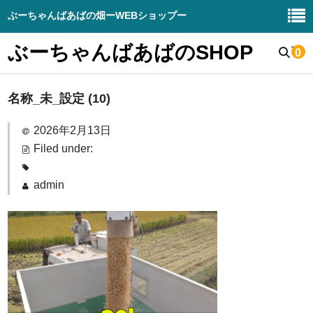
ぶーちゃんばあばの畑ーWEBショップー
ぶーちゃんばあばのSHOP
0
名称_未_設定 (10)
野菜販売
生産野菜の紹介
2026年2月13日
Filed under:
畑と周辺の様子
admin
お知らせブログ
DIY – 販売
ぶーちゃんばあばの畑（HP）