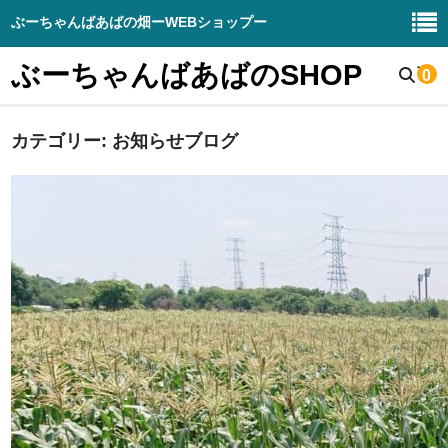
ぶーちゃんばあばの畑ーWEBショップー
ぶーちゃんばあばのSHOP
0
カテゴリー:
野菜販売
お知らせブログ
生産野菜の紹介
畑と周辺の様子
お知らせブログ
DIY – 販売
ぶーちゃんばあばの畑（HP）