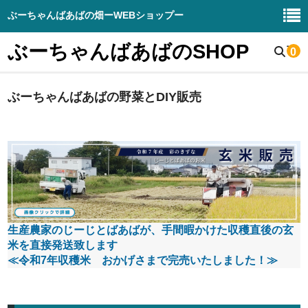
ぶーちゃんばあばの畑ーWEBショップー
ぶーちゃんばあばのSHOP
0
ぶーちゃんばあばの野菜とDIY販売
野菜販売
生産野菜の紹介
畑と周辺の様子
お知らせブログ
DIY – 販売
生産農家のじーじとばあばが、手間暇かけた収穫直後の玄
米を直接発送致します
ぶーちゃんばあばの畑（HP）
≪令和7年収穫米 おかげさまで完売いたしました！≫