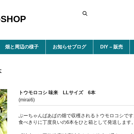
SHOP
畑と周辺の様子
お知らせブログ
DIY – 販売
本
トウモロコシ 味来 LLサイズ 6本
(mirai6)
ぶーちゃんばあばの畑で収穫されるトウモロコシです
食べきりに丁度良いの6本をひと箱として発送します