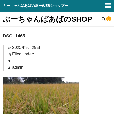
ぶーちゃんばあばの畑ーWEBショップー
ぶーちゃんばあばのSHOP
0
DSC_1465
野菜販売
生産野菜の紹介
2025年9月29日
Filed under:
畑と周辺の様子
admin
お知らせブログ
DIY – 販売
ぶーちゃんばあばの畑（HP）