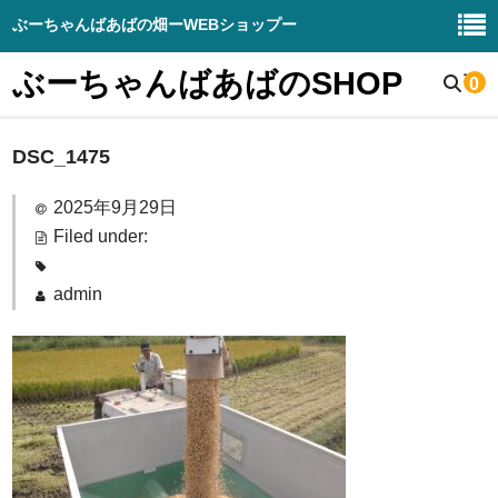
ぶーちゃんばあばの畑ーWEBショップー
ぶーちゃんばあばのSHOP
0
DSC_1475
野菜販売
生産野菜の紹介
2025年9月29日
Filed under:
畑と周辺の様子
admin
お知らせブログ
DIY – 販売
ぶーちゃんばあばの畑（HP）