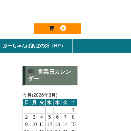
0
ぶーちゃんばあばの畑（HP）
営業日カレン
ダー
今月(2026年8月)
日
月
火
水
木
金
土
1
2
3
4
5
6
7
8
9
10
11
12
13
14
15