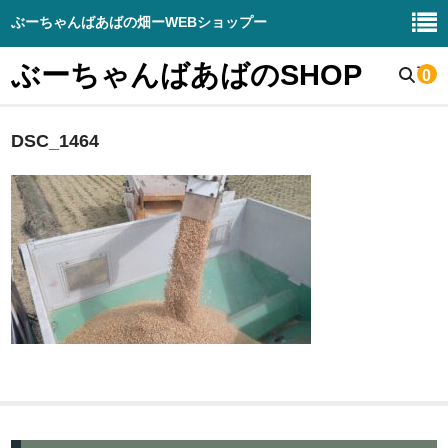
ぶーちゃんばあばの畑ーWEBショップー
ぶーちゃんばあばのSHOP
0
DSC_1464
野菜販売
生産野菜の紹介
畑と周辺の様子
お知らせブログ
DIY – 販売
ぶーちゃんばあばの畑（HP）