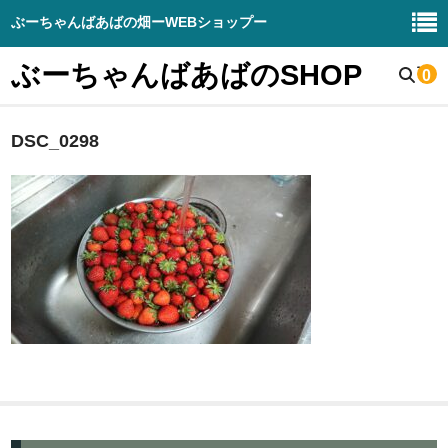
ぶーちゃんばあばの畑ーWEBショップー
ぶーちゃんばあばのSHOP
0
DSC_0298
野菜販売
生産野菜の紹介
畑と周辺の様子
お知らせブログ
DIY – 販売
ぶーちゃんばあばの畑（HP）